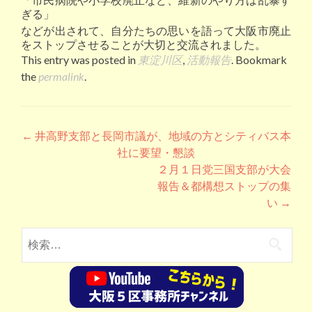
ぎる」
などが出されて、自分たちの思いを語って大阪市廃止
をストップさせることが大切と交流されました。
This entry was posted in
東淀川区
,
活動報告
. Bookmark
the
permalink
.
Post navigation
←
井高野支部と長岡市議が、地域の方とシティバス本
社に要望・懇談
２月１日党三国支部が大会
報告＆都構想ストップの集
い
→
検索: