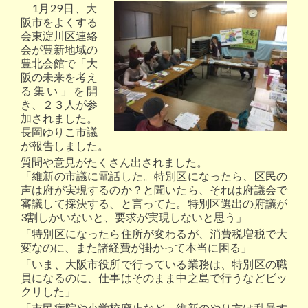
1月29日、大
阪市をよくする
会東淀川区連絡
会が豊新地域の
豊北会館で「大
阪の未来を考え
る集い」を開
き、２３人が参
加されました。
長岡ゆりこ市議
が報告しました。
質問や意見がたくさん出されました。
「維新の市議に電話した。特別区になったら、区民の
声は府が実現するのか？と聞いたら、それは府議会で
審議して採決する、と言ってた。特別区選出の府議が
3割しかいないと、要求が実現しないと思う」
「特別区になったら住所が変わるが、消費税増税で大
変なのに、また諸経費が掛かって本当に困る」
「いま、大阪市役所で行っている業務は、特別区の職
員になるのに、仕事はそのまま中之島で行うなどビッ
クリした」
「市民病院や小学校廃止など、維新のやり方は乱暴す